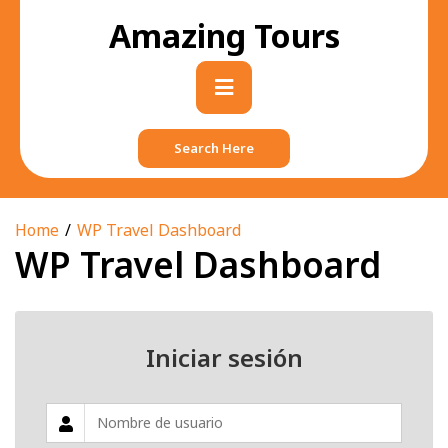
Skip
Amazing Tours
to
content
Primary
Menu
Search Here
Home
WP Travel Dashboard
WP Travel Dashboard
Iniciar sesión